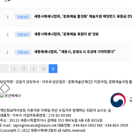
세종시메세나협회, '문화예술 활성화' 예술지원 매칭펀드 후원금 전
3
언론보도
세종시메세나협회, '문화예술 후원의 밤'성료
2
언론보도
세종메세나협회, "세종시, 문화도시 조성에 기여하겠다"
1
언론보도
1
2
3
4
5
담당자명 : 강윤석
담당부서 : 사무국
담당업무 : 문화예술단체(인) 지원사업, 문화예술사업 활
개인정보처리방침
이용약관
이메일 무단 수집거부
함께하는 회원사
오시는 길
대표자 : 이두식
사업자등록번호 : 270-82-00380
주소 : 30121 세종시특별자치시 갈매로 353 에비뉴힐 A동 6층 6016호
E-mail : sejongmecenat@daum.net
대표전화 : 044-863-3902
FAX : 044-863-3909
Copyright ⓒ 2022 세종시메세나협회 all rights reserved.