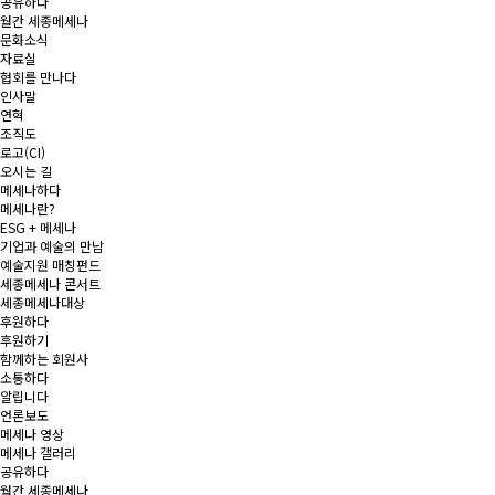
공유하다
월간 세종메세나
문화소식
자료실
협회를 만나다
인사말
연혁
조직도
로고(CI)
오시는 길
메세나하다
메세나란?
ESG + 메세나
기업과 예술의 만남
예술지원 매칭펀드
세종메세나 콘서트
세종메세나대상
후원하다
후원하기
함께하는 회원사
소통하다
알립니다
언론보도
메세나 영상
메세나 갤러리
공유하다
월간 세종메세나