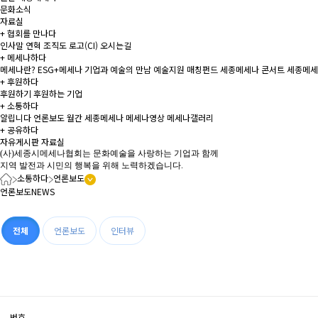
문화소식
자료실
+
협회를 만나다
인사말
연혁
조직도
로고(CI)
오시는길
+
메세나하다
메세나란?
ESG+메세나
기업과 예술의 만남
예술지원 매칭펀드
세종메세나 콘서트
세종메세
+
후원하다
후원하기
후원하는 기업
+
소통하다
알립니다
언론보도
월간 세종메세나
메세나영상
메세나갤러리
+
공유하다
자유게시판
자료실
(사)세종시메세나협회는 문화예술을 사랑하는 기업과 함께
지역 발전과 시민의 행복을 위해 노력하겠습니다.
소통하다
언론보도
언론보도
NEWS
전체
언론보도
인터뷰
번호