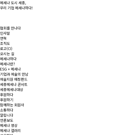
메세나 도시
세종
,
우리 기업
메세나
하다!
협회를 만나다
인사말
연혁
조직도
로고(CI)
오시는 길
메세나하다
메세나란?
ESG + 메세나
기업과 예술의 만남
예술지원 매칭펀드
세종메세나 콘서트
세종메세나대상
후원하다
후원하기
함께하는 회원사
소통하다
알립니다
언론보도
메세나 영상
메세나 갤러리