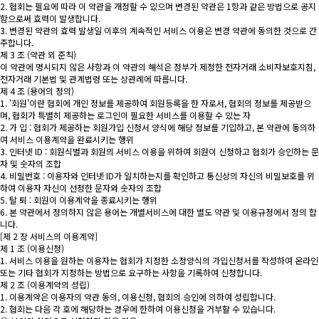
2. 협회는 필요에 따라 이 약관을 개정할 수 있으며 변경된 약관은 1항과 같은 방법으로 공지
함으로써 효력이 발생합니다.
3. 변경된 약관의 효력 발생일 이후의 계속적인 서비스 이용은 변경 약관에 동의한 것으로 간
주합니다.
제 3 조 (약관 외 준칙)
이 약관에 명시되지 않은 사항과 이 약관의 해석은 정부가 제정한 전자거래 소비자보호지침,
전자거래 기본법 및 관계법령 또는 상관례에 따릅니다.
제 4 조 (용어의 정의)
1. '회원'이란 협회에 개인 정보를 제공하여 회원등록을 한 자로서, 협회의 정보를 제공받으
며, 협회가 특별히 제공하는 로그인이 필요한 서비스를 이용할 수 있는 자
2. 가 입 : 협회가 제공하는 회원가입 신청서 양식에 해당 정보를 기입하고, 본 약관에 동의하
여 서비스 이용계약을 완료시키는 행위
3. 인터넷 ID : 회원식별과 회원의 서비스 이용을 위하여 회원이 신청하고 협회가 승인하는 문
자 및 숫자의 조합
4. 비밀번호 : 이용자와 인터넷 ID가 일치하는지를 확인하고 통신상의 자신의 비밀보호를 위
하여 이용자 자신이 선정한 문자와 숫자의 조합
5. 탈 퇴 : 회원이 이용계약을 종료시키는 행위
6. 본 약관에서 정의하지 않은 용어는 개별서비스에 대한 별도 약관 및 이용규정에서 정의 합
니다.
[제 2 장 서비스의 이용계약]
제 1 조 (이용신청)
1. 서비스 이용을 원하는 이용자는 협회가 지정한 소정양식의 가입신청서를 작성하여 온라인
또는 기타 협회가 지정하는 방법으로 요구하는 사항을 기록하여 신청합니다.
제 2 조 (이용계약의 성립)
1. 이용계약은 이용자의 약관 동의, 이용신청, 협회의 승인에 의하여 성립합니다.
2. 협회는 다음 각 호에 해당하는 경우에 한하여 이용신청을 거부할 수 있습니다.