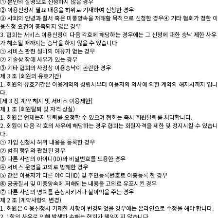
① 본인의 실명으로 신청하지 않은 경우
② 이용신청시 필요 내용을 허위로 기재하여 신청한 경우
③ 사회의 안녕과 질서 혹은 미풍양속을 저해할 목적으로 신청한 경우④ 기타 협회가 정한 이
용신청 요건이 충족되지 않은 경우
3. 협회는 서비스 이용신청이 다음 각호에 해당하는 경우에는 그 신청에 대한 승낙 제한 사유
가 해소될 때까지는 승낙을 하지 않을 수 있습니다
① 서비스 관련 설비의 여유가 없는 경우
② 기술상 장애 사유가 있는 경우
③ 기타 협회의 사정상 이용승낙이 곤란한 경우
제 3 조 (회원의 유효기간)
1. 회원의 유효기간은 이용계약의 성립시부터 이용자의 의사에 의한 계약의 해지시까지 입니
다.
[제 3 장 계약 해지 및 서비스 이용제한]
제 1 조 (회원탈퇴 및 자격 상실)
1. 회원은 언제든지 탈퇴를 요청할 수 있으며 협회는 즉시 회원탈퇴를 처리합니다.
2. 회원이 다음 각 호의 사유에 해당하는 경우 협회는 회원자격을 제한 및 정지시킬 수 있습니
다.
① 가입 신청시 허위 내용을 등록한 경우
② 범죄 행위와 관련된 경우
③ 다른 사람의 아이디(ID)와 비밀번호를 도용한 경우
④ 서비스 운영을 고의로 방해한 경우
⑤ 같은 이용자가 다른 아이디(ID) 및 주민등록번호로 이중등록 한 경우
⑥ 공공질서 및 미풍양속에 저해되는 내용을 고의로 유포시킨 경우
⑦ 다른 사람의 명예를 손상시키거나 불이익을 주는 경우
제 2 조 (계약사항의 변경)
1. 회원은 이용신청시 기재한 사항이 변경되었을 경우에는 온라인으로 수정을 해야 합니다.
2. 1항의 사유로 인해 발생한 손해는 협회가 책임지지 않습니다.