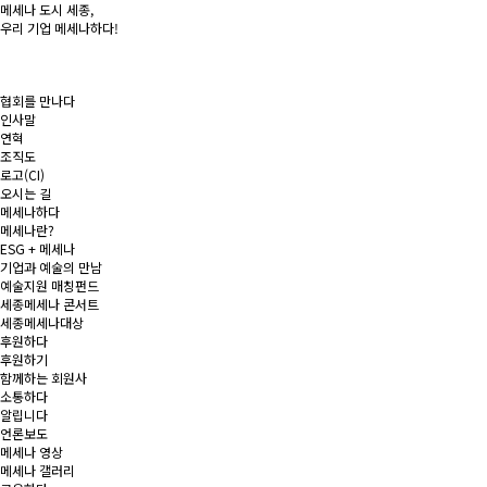
메세나 도시
세종
,
우리 기업
메세나
하다!
협회를 만나다
인사말
연혁
조직도
로고(CI)
오시는 길
메세나하다
메세나란?
ESG + 메세나
기업과 예술의 만남
예술지원 매칭펀드
세종메세나 콘서트
세종메세나대상
후원하다
후원하기
함께하는 회원사
소통하다
알립니다
언론보도
메세나 영상
메세나 갤러리