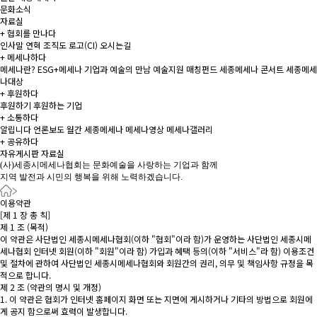
문화소식
자료실
+
협회를 만나다
인사말
연혁
조직도
로고(CI)
오시는길
+
메세나하다
메세나란?
ESG+메세나
기업과 예술의 만남
예술지원 매칭펀드
세종메세나 콘서트
세종메세
나대상
+
후원하다
후원하기
후원하는 기업
+
소통하다
알립니다
언론보도
월간 세종메세나
메세나영상
메세나갤러리
+
공유하다
자유게시판
자료실
(사)세종시메세나협회는 문화예술을 사랑하는 기업과 함께
지역 발전과 시민의 행복을 위해 노력하겠습니다.
이용약관
[제 1 장 총 칙]
제 1 조 (목적)
이 약관은 사단법인 세종시메세나협회(이하 "협회"이라 함)가 운영하는 사단법인 세종시메
세나협회 인터넷 회원(이하 "회원"이라 함) 가입과 혜택 등의(이하 "서비스"라 함) 이용조건
및 절차에 관하여 사단법인 세종시메세나협회와 회원간의 권리, 의무 및 책임사항 규정을 목
적으로 합니다.
제 2 조 (약관의 명시 및 개정)
1. 이 약관은 협회가 인터넷 홈페이지 화면 또는 지면에 게시하거나 기타의 방법으로 회원에
게 공지 함으로써 효력이 발생합니다.