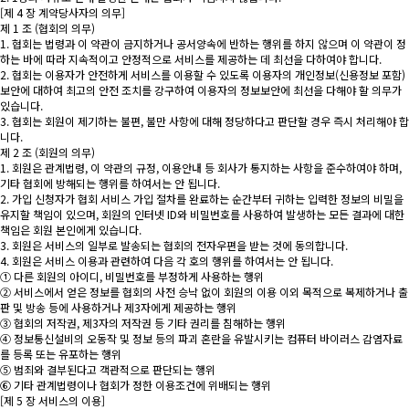
[제 4 장 계약당사자의 의무]
제 1 조 (협회의 의무)
1. 협회는 법령과 이 약관이 금지하거나 공서양속에 반하는 행위를 하지 않으며 이 약관이 정
하는 바에 따라 지속적이고 안정적으로 서비스를 제공하는 데 최선을 다하여야 합니다.
2. 협회는 이용자가 안전하게 서비스를 이용할 수 있도록 이용자의 개인정보(신용정보 포함)
보안에 대하여 최고의 안전 조치를 강구하여 이용자의 정보보안에 최선을 다해야 할 의무가
있습니다.
3. 협회는 회원이 제기하는 불편, 불만 사항에 대해 정당하다고 판단할 경우 즉시 처리해야 합
니다.
제 2 조 (회원의 의무)
1. 회원은 관계법령, 이 약관의 규정, 이용안내 등 회사가 통지하는 사항을 준수하여야 하며,
기타 협회에 방해되는 행위를 하여서는 안 됩니다.
2. 가입 신청자가 협회 서비스 가입 절차를 완료하는 순간부터 귀하는 입력한 정보의 비밀을
유지할 책임이 있으며, 회원의 인터넷 ID와 비밀번호를 사용하여 발생하는 모든 결과에 대한
책임은 회원 본인에게 있습니다.
3. 회원은 서비스의 일부로 발송되는 협회의 전자우편을 받는 것에 동의합니다.
4. 회원은 서비스 이용과 관련하여 다음 각 호의 행위를 하여서는 안 됩니다.
① 다른 회원의 아이디, 비밀번호를 부정하게 사용하는 행위
② 서비스에서 얻은 정보를 협회의 사전 승낙 없이 회원의 이용 이외 목적으로 복제하거나 출
판 및 방송 등에 사용하거나 제3자에게 제공하는 행위
③ 협회의 저작권, 제3자의 저작권 등 기타 권리를 침해하는 행위
④ 정보통신설비의 오동작 및 정보 등의 파괴 혼란을 유발시키는 컴퓨터 바이러스 감염자료
를 등록 또는 유포하는 행위
⑤ 범죄와 결부된다고 객관적으로 판단되는 행위
⑥ 기타 관계법령이나 협회가 정한 이용조건에 위배되는 행위
[제 5 장 서비스의 이용]