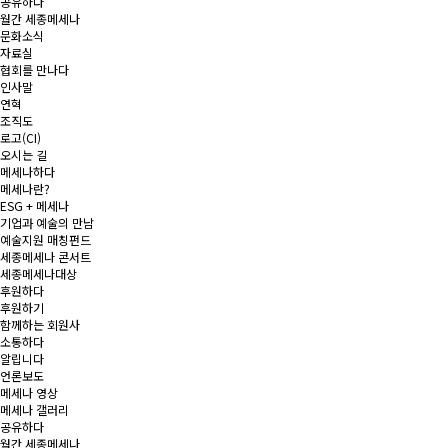
공유하다
월간 세종메세나
문화소식
자료실
협회를 만나다
인사말
연혁
조직도
로고(CI)
오시는 길
메세나하다
메세나란?
ESG + 메세나
기업과 예술의 만남
예술지원 매칭펀드
세종메세나 콘서트
세종메세나대상
후원하다
후원하기
함께하는 회원사
소통하다
알립니다
언론보도
메세나 영상
메세나 갤러리
공유하다
월간 세종메세나