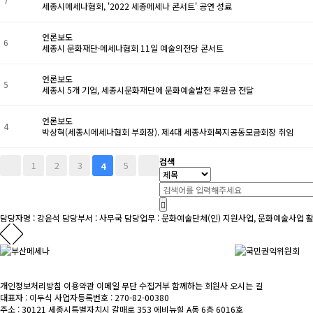
7
세종시메세나협회, '2022 세종메세나 콘서트' 공연 성료
언론보도
6
세종시 문화재단·메세나협회 11일 예술의전당 콘서트
언론보도
5
세종시 5개 기업, 세종시문화재단에 문화예술발전 후원금 전달
언론보도
4
박상혁(세종시메세나협회 부회장). 제4대 세종사회복지공동모금회장 취임
검색
1
2
3
5
4
담당자명 : 강윤석
담당부서 : 사무국
담당업무 : 문화예술단체(인) 지원사업, 문화예술사업 활
개인정보처리방침
이용약관
이메일 무단 수집거부
함께하는 회원사
오시는 길
대표자 : 이두식
사업자등록번호 : 270-82-00380
주소 : 30121 세종시특별자치시 갈매로 353 에비뉴힐 A동 6층 6016호