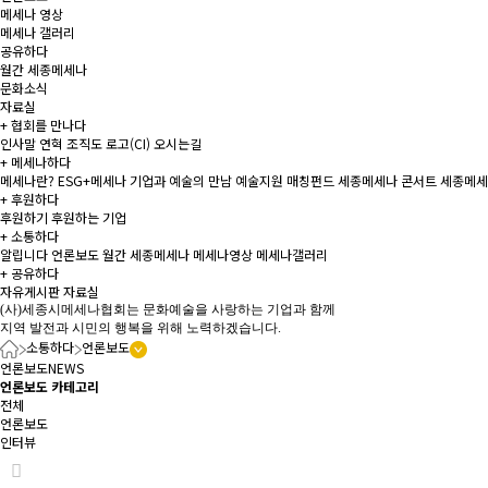
메세나 영상
메세나 갤러리
공유하다
월간 세종메세나
문화소식
자료실
+
협회를 만나다
인사말
연혁
조직도
로고(CI)
오시는길
+
메세나하다
메세나란?
ESG+메세나
기업과 예술의 만남
예술지원 매칭펀드
세종메세나 콘서트
세종메세
+
후원하다
후원하기
후원하는 기업
+
소통하다
알립니다
언론보도
월간 세종메세나
메세나영상
메세나갤러리
+
공유하다
자유게시판
자료실
(사)세종시메세나협회는 문화예술을 사랑하는 기업과 함께
지역 발전과 시민의 행복을 위해 노력하겠습니다.
소통하다
언론보도
언론보도
NEWS
언론보도 카테고리
전체
언론보도
인터뷰