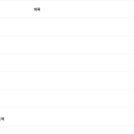
제목
윤제