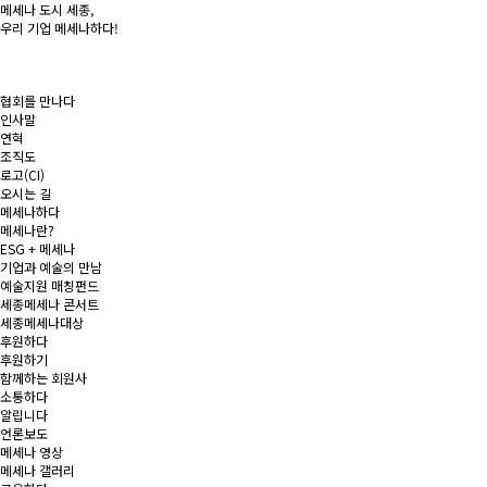
메세나 도시
세종
,
우리 기업
메세나
하다!
협회를 만나다
인사말
연혁
조직도
로고(CI)
오시는 길
메세나하다
메세나란?
ESG + 메세나
기업과 예술의 만남
예술지원 매칭펀드
세종메세나 콘서트
세종메세나대상
후원하다
후원하기
함께하는 회원사
소통하다
알립니다
언론보도
메세나 영상
메세나 갤러리