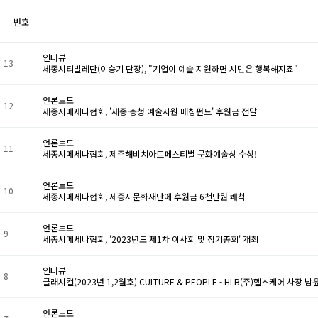
번호
인터뷰
13
세종시티발레단(이승기 단장), "기업이 예술 지원하면 시민은 행복해지죠"
언론보도
12
세종시메세나협회, '세종·충청 예술지원 매칭펀드' 후원금 전달
언론보도
11
세종시메세나협회, 제주해비치아트페스티벌 문화예술상 수상!
언론보도
10
세종시메세나협회, 세종시문화재단에 후원금 6천만원 쾌척
언론보도
9
세종시메세나협회, '2023년도 제1차 이사회 및 정기총회' 개최
인터뷰
8
클래시컬(2023년 1,2월호) CULTURE & PEOPLE - HLB(주)헬스케어 사장 남
언론보도