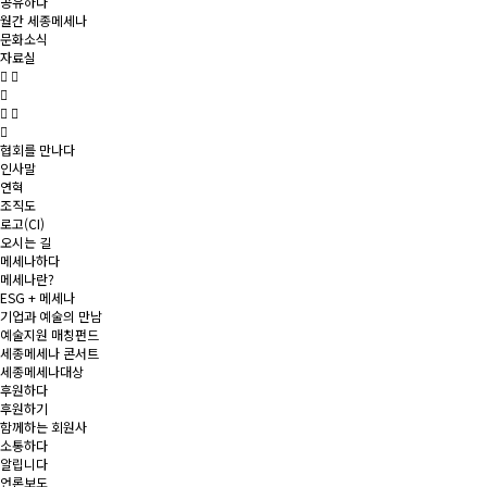
공유하다
월간 세종메세나
문화소식
자료실
협회를 만나다
인사말
연혁
조직도
로고(CI)
오시는 길
메세나하다
메세나란?
ESG + 메세나
기업과 예술의 만남
예술지원 매칭펀드
세종메세나 콘서트
세종메세나대상
후원하다
후원하기
함께하는 회원사
소통하다
알립니다
언론보도