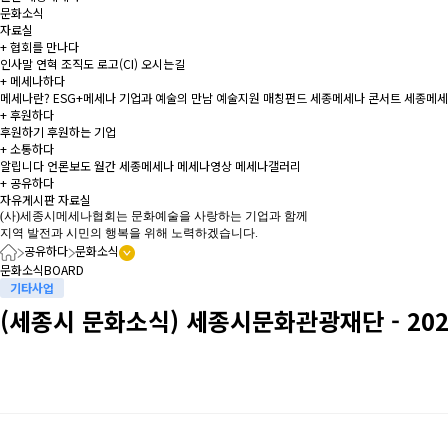
문화소식
자료실
+
협회를 만나다
인사말
연혁
조직도
로고(CI)
오시는길
+
메세나하다
메세나란?
ESG+메세나
기업과 예술의 만남
예술지원 매칭펀드
세종메세나 콘서트
세종메세
+
후원하다
후원하기
후원하는 기업
+
소통하다
알립니다
언론보도
월간 세종메세나
메세나영상
메세나갤러리
+
공유하다
자유게시판
자료실
(사)세종시메세나협회는 문화예술을 사랑하는 기업과 함께
지역 발전과 시민의 행복을 위해 노력하겠습니다.
공유하다
문화소식
문화소식
BOARD
기타사업
(세종시 문화소식) 세종시문화관광재단 - 20