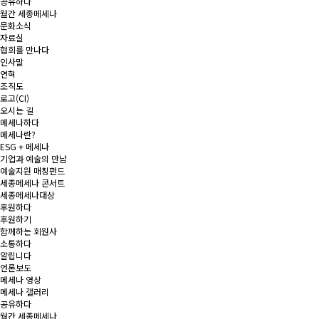
공유하다
월간 세종메세나
문화소식
자료실
협회를 만나다
인사말
연혁
조직도
로고(CI)
오시는 길
메세나하다
메세나란?
ESG + 메세나
기업과 예술의 만남
예술지원 매칭펀드
세종메세나 콘서트
세종메세나대상
후원하다
후원하기
함께하는 회원사
소통하다
알립니다
언론보도
메세나 영상
메세나 갤러리
공유하다
월간 세종메세나