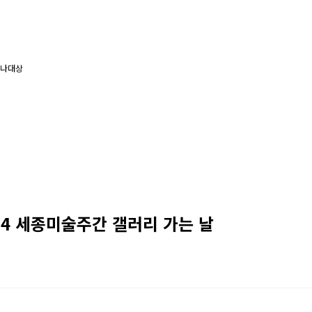
나대상
24 세종미술주간 갤러리 가는 날