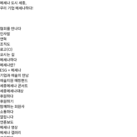
메세나 도시
세종
,
우리 기업
메세나
하다!
협회를 만나다
인사말
연혁
조직도
로고(CI)
오시는 길
메세나하다
메세나란?
ESG + 메세나
기업과 예술의 만남
예술지원 매칭펀드
세종메세나 콘서트
세종메세나대상
후원하다
후원하기
함께하는 회원사
소통하다
알립니다
언론보도
메세나 영상
메세나 갤러리