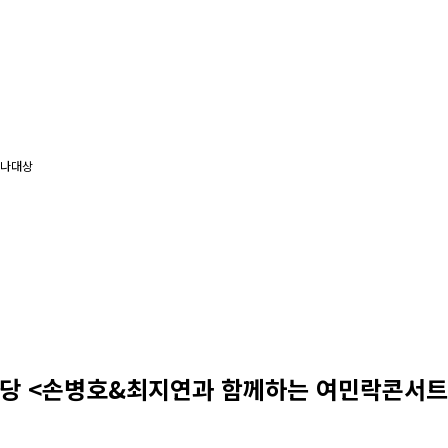
나대상
전당 <손병호&최지연과 함께하는 여민락콘서트