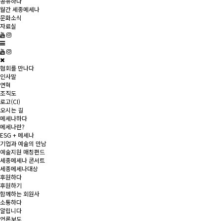
공유하다
월간 세종메세나
문화소식
자료실
협회를 만나다
인사말
연혁
조직도
로고(CI)
오시는 길
메세나하다
메세나란?
ESG + 메세나
기업과 예술의 만남
예술지원 매칭펀드
세종메세나 콘서트
세종메세나대상
후원하다
후원하기
함께하는 회원사
소통하다
알립니다
언론보도