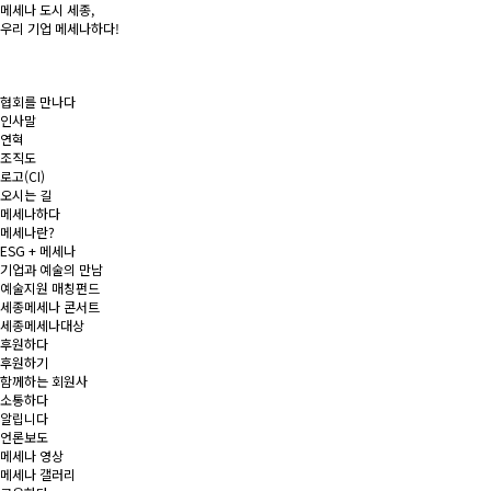
메세나 도시
세종
,
우리 기업
메세나
하다!
협회를 만나다
인사말
연혁
조직도
로고(CI)
오시는 길
메세나하다
메세나란?
ESG + 메세나
기업과 예술의 만남
예술지원 매칭펀드
세종메세나 콘서트
세종메세나대상
후원하다
후원하기
함께하는 회원사
소통하다
알립니다
언론보도
메세나 영상
메세나 갤러리