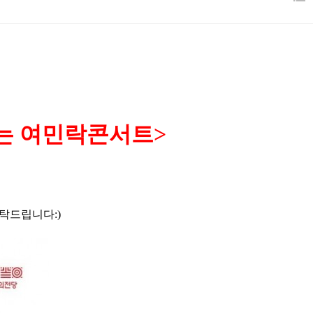
는 여민락콘서트>
탁드립니다:)