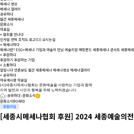
메세나 영상
메세나 갤러리
공유하다
월간 세종메세나
문화소식
자료실
+
협회를 만나다
인사말
연혁
조직도
로고(CI)
오시는길
+
메세나하다
메세나란?
ESG+메세나
기업과 예술의 만남
예술지원 매칭펀드
세종메세나 콘서트
세종메세
+
후원하다
후원하기
후원하는 기업
+
소통하다
알립니다
언론보도
월간 세종메세나
메세나영상
메세나갤러리
+
공유하다
자유게시판
자료실
(사)세종시메세나협회는 문화예술을 사랑하는 기업과 함께
지역 발전과 시민의 행복을 위해 노력하겠습니다.
공유하다
문화소식
문화소식
BOARD
후원사업
[세종시메세나협회 후원] 2024 세종예술의