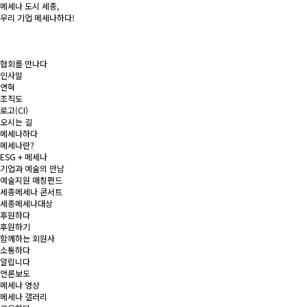
메세나 도시
세종
,
우리 기업
메세나
하다!
협회를 만나다
인사말
연혁
조직도
로고(CI)
오시는 길
메세나하다
메세나란?
ESG + 메세나
기업과 예술의 만남
예술지원 매칭펀드
세종메세나 콘서트
세종메세나대상
후원하다
후원하기
함께하는 회원사
소통하다
알립니다
언론보도
메세나 영상
메세나 갤러리