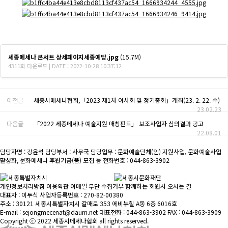
세종메세나 콘서트 상세페이지세종예당.jpg
(15.7M)
4311회 다운로드 | DATE : 2022-10-28 10:37:12
이전글
세종시메세나협회,「2023 제1차 이사회 및 정기총회」개최(23. 2. 22. 수)
23.02.23
다음글
「2022 세종메세나 예술지원 매칭펀드」 보조사업자 심의결과 공고
22.08.01
담당자명 : 강윤석
담당부서 : 사무국
담당업무 : 문화예술단체(인) 지원사업, 문화예술사업
활성화, 문화메세나 후원기금(품) 모집 등
전화번호 : 044-863-3902
개인정보처리방침
이용약관
이메일 무단 수집거부
함께하는 회원사
오시는 길
대표자 : 이두식
사업자등록번호 : 270-82-00380
주소 : 30121 세종시특별자치시 갈매로 353 에비뉴힐 A동 6층 6016호
E-mail : sejongmecenat@daum.net
대표전화 : 044-863-3902
FAX : 044-863-3909
Copyright ⓒ 2022 세종시메세나협회 all rights reserved.