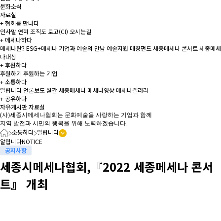
문화소식
자료실
+
협회를 만나다
인사말
연혁
조직도
로고(CI)
오시는길
+
메세나하다
메세나란?
ESG+메세나
기업과 예술의 만남
예술지원 매칭펀드
세종메세나 콘서트
세종메세
나대상
+
후원하다
후원하기
후원하는 기업
+
소통하다
알립니다
언론보도
월간 세종메세나
메세나영상
메세나갤러리
+
공유하다
자유게시판
자료실
(사)세종시메세나협회는 문화예술을 사랑하는 기업과 함께
지역 발전과 시민의 행복을 위해 노력하겠습니다.
소통하다
알립니다
알립니다
NOTICE
공지사항
세종시메세나협회,『2022 세종메세나 콘서
트』 개최