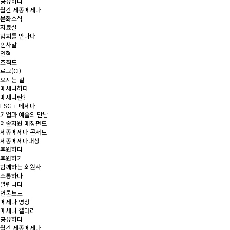
공유하다
월간 세종메세나
문화소식
자료실
협회를 만나다
인사말
연혁
조직도
로고(CI)
오시는 길
메세나하다
메세나란?
ESG + 메세나
기업과 예술의 만남
예술지원 매칭펀드
세종메세나 콘서트
세종메세나대상
후원하다
후원하기
함께하는 회원사
소통하다
알립니다
언론보도
메세나 영상
메세나 갤러리
공유하다
월간 세종메세나