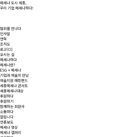
메세나 도시
세종
,
우리 기업
메세나
하다!
협회를 만나다
인사말
연혁
조직도
로고(CI)
오시는 길
메세나하다
메세나란?
ESG + 메세나
기업과 예술의 만남
예술지원 매칭펀드
세종메세나 콘서트
세종메세나대상
후원하다
후원하기
함께하는 회원사
소통하다
알립니다
언론보도
메세나 영상
메세나 갤러리