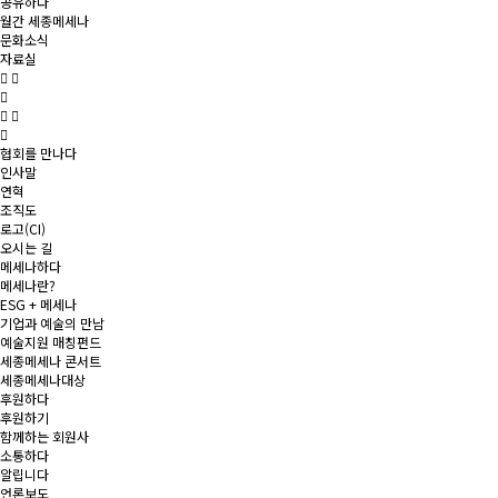
공유하다
월간 세종메세나
문화소식
자료실
협회를 만나다
인사말
연혁
조직도
로고(CI)
오시는 길
메세나하다
메세나란?
ESG + 메세나
기업과 예술의 만남
예술지원 매칭펀드
세종메세나 콘서트
세종메세나대상
후원하다
후원하기
함께하는 회원사
소통하다
알립니다
언론보도