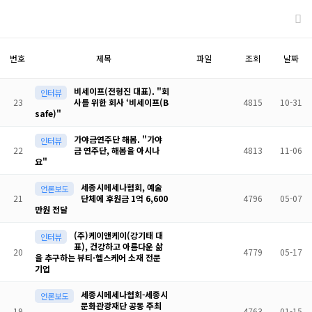
번호
제목
파일
조회
날짜
비세이프(전형진 대표). "회
인터뷰
23
사를 위한 회사 ‘비세이프(B
4815
10-31
safe)"
가야금연주단 해봄. "가야
인터뷰
22
금 연주단, 해봄을 아시나
4813
11-06
요"
세종시메세나협회, 예술
언론보도
21
단체에 후원금 1억 6,600
4796
05-07
만원 전달
(주)케이앤케이(강기태 대
인터뷰
표), 건강하고 아름다운 삶
20
4779
05-17
을 추구하는 뷰티·헬스케어 소재 전문
기업
세종시메세나협회-세종시
언론보도
문화관광재단 공동 주최
19
4763
01-15