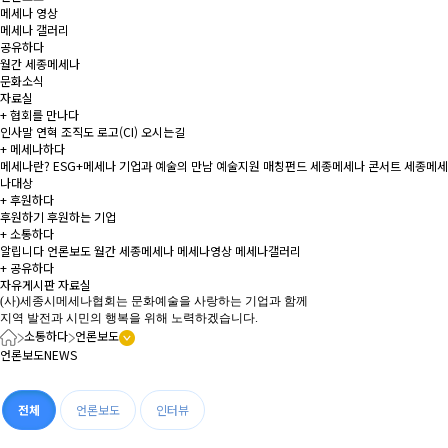
메세나 영상
메세나 갤러리
공유하다
월간 세종메세나
문화소식
자료실
+
협회를 만나다
인사말
연혁
조직도
로고(CI)
오시는길
+
메세나하다
메세나란?
ESG+메세나
기업과 예술의 만남
예술지원 매칭펀드
세종메세나 콘서트
세종메세
나대상
+
후원하다
후원하기
후원하는 기업
+
소통하다
알립니다
언론보도
월간 세종메세나
메세나영상
메세나갤러리
+
공유하다
자유게시판
자료실
(사)세종시메세나협회는 문화예술을 사랑하는 기업과 함께
지역 발전과 시민의 행복을 위해 노력하겠습니다.
소통하다
언론보도
언론보도
NEWS
전체
언론보도
인터뷰