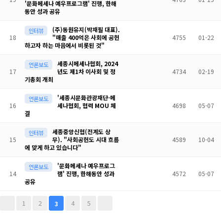
'문화메세나 예우프로그램' 진행, 한해
동안 성과 공유
(주)동원유지(박재필 대표).
인터뷰
18
"매출 400억은 사회에 공헌
4755
01-22
하고자 하는 마음에서 비롯된 것"
세종시메세나협회, 2024
언론보도
17
년도 제1차 이사회 및 정
4734
02-19
기총회 개최
'세종시문화관광재단-메
언론보도
16
세나협회, 협력 MOU 체
4698
05-07
결
세종중앙신협(전계도 상
인터뷰
15
무). "사회공헌도 시대 흐름
4589
10-04
에 맞게 하고 있습니다"
'문화메세나 예우프로그
언론보도
14
램' 진행, 한해동안 성과
4572
05-07
공유
1
2
4
5
3