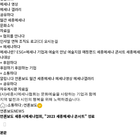
메세나 영상
메세나 갤러리
공유하다
월간 세종메세나
문화소식
자료실
+
협회를 만나다
인사말
연혁
조직도
로고(CI)
오시는길
+
메세나하다
메세나란?
ESG+메세나
기업과 예술의 만남
예술지원 매칭펀드
세종메세나 콘서트
세종메세
나대상
+
후원하다
후원하기
후원하는 기업
+
소통하다
알립니다
언론보도
월간 세종메세나
메세나영상
메세나갤러리
+
공유하다
자유게시판
자료실
(사)세종시메세나협회는 문화예술을 사랑하는 기업과 함께
지역 발전과 시민의 행복을 위해 노력하겠습니다.
소통하다
언론보도
언론보도
NEWS
언론보도
세종시메세나협회, "2023 세종메세나 콘서트" 성료
본문