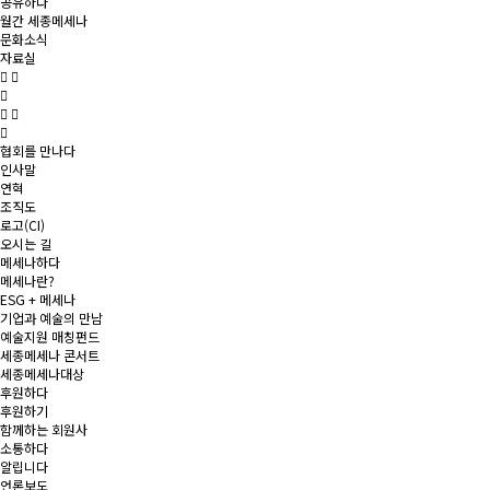
공유하다
월간 세종메세나
문화소식
자료실
협회를 만나다
인사말
연혁
조직도
로고(CI)
오시는 길
메세나하다
메세나란?
ESG + 메세나
기업과 예술의 만남
예술지원 매칭펀드
세종메세나 콘서트
세종메세나대상
후원하다
후원하기
함께하는 회원사
소통하다
알립니다
언론보도