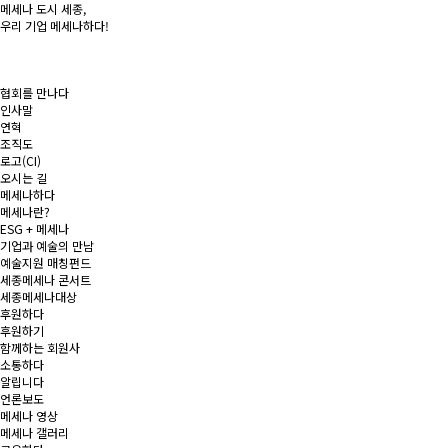
메세나 도시
세종
,
우리 기업
메세나
하다!
협회를 만나다
인사말
연혁
조직도
로고(CI)
오시는 길
메세나하다
메세나란?
ESG + 메세나
기업과 예술의 만남
예술지원 매칭펀드
세종메세나 콘서트
세종메세나대상
후원하다
후원하기
함께하는 회원사
소통하다
알립니다
언론보도
메세나 영상
메세나 갤러리