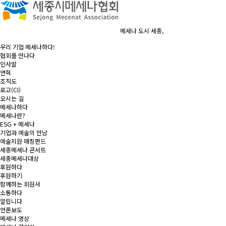
메세나 도시
세종
,
우리 기업
메세나
하다!
협회를 만나다
인사말
연혁
조직도
로고(CI)
오시는 길
메세나하다
메세나란?
ESG + 메세나
기업과 예술의 만남
예술지원 매칭펀드
세종메세나 콘서트
세종메세나대상
후원하다
후원하기
함께하는 회원사
소통하다
알립니다
언론보도
메세나 영상