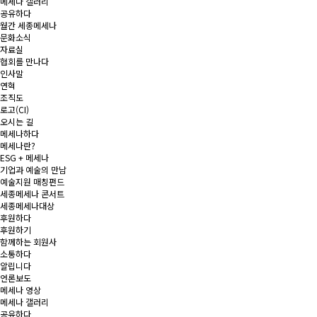
메세나 갤러리
공유하다
월간 세종메세나
문화소식
자료실
협회를 만나다
인사말
연혁
조직도
로고(CI)
오시는 길
메세나하다
메세나란?
ESG + 메세나
기업과 예술의 만남
예술지원 매칭펀드
세종메세나 콘서트
세종메세나대상
후원하다
후원하기
함께하는 회원사
소통하다
알립니다
언론보도
메세나 영상
메세나 갤러리
공유하다