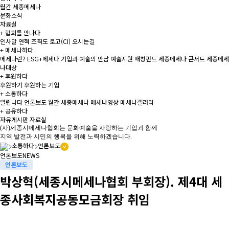
월간 세종메세나
문화소식
자료실
+
협회를 만나다
인사말
연혁
조직도
로고(CI)
오시는길
+
메세나하다
메세나란?
ESG+메세나
기업과 예술의 만남
예술지원 매칭펀드
세종메세나 콘서트
세종메세
나대상
+
후원하다
후원하기
후원하는 기업
+
소통하다
알립니다
언론보도
월간 세종메세나
메세나영상
메세나갤러리
+
공유하다
자유게시판
자료실
(사)세종시메세나협회는 문화예술을 사랑하는 기업과 함께
지역 발전과 시민의 행복을 위해 노력하겠습니다.
소통하다
언론보도
언론보도
NEWS
언론보도
박상혁(세종시메세나협회 부회장). 제4대 세
종사회복지공동모금회장 취임