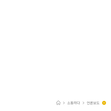
메세나 도시
세종
,
우리 기업
메세나
하다!
(사)세종시메세나협회는 문화예술을
사랑하는 기업과 함께
지역 발전과 시민의 행복을 위해
노력하겠습니다.
소통하다
언론보도