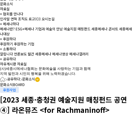
문화소식
자료실
+
협회를 만나다
인사말
연혁
조직도
로고(CI)
오시는길
+
메세나하다
메세나란?
ESG+메세나
기업과 예술의 만남
예술지원 매칭펀드
세종메세나 콘서트
세종메세
나대상
+
후원하다
후원하기
후원하는 기업
+
소통하다
알립니다
언론보도
월간 세종메세나
메세나영상
메세나갤러리
+
공유하다
자유게시판
자료실
(사)세종시메세나협회는 문화예술을 사랑하는 기업과 함께
지역 발전과 시민의 행복을 위해 노력하겠습니다.
공유하다
문화소식
문화소식
BOARD
후원사업
[2023 세종·충청권 예술지원 매칭펀드 공연
④] 라온뮤즈 <for Rachmaninoff>