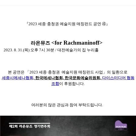
『2023 세종·충청권 예술지원 매칭펀드 공연 ④』
<for Rachmaninoff>
라온뮤즈
2023. 8. 31.(목)
오후 7
시 30분
/ 대전예술가의 집 누리홀
본 공연은 「2023
세종·충청권
예술지원 매칭펀드 사업」의 일환으로
세종시메세나협회,
한국메세나협회, 한국문화예술위원회,
다이스미디어 협동
조합
이 후원합니다.
여러분의 많은 관심과 참여 부탁드립니다.