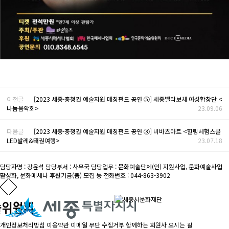
이전글
[2023 세종·충청권 예술지원 매칭펀드 공연 ⑤] 세종벨라보체 여성합창단 <
나눔음악회>
23.09.06
다음글
[2023 세종·충청권 예술지원 매칭펀드 공연 ③] 비바츠아트 <힐링체험스쿨
LED발레&태권여행>
23.07.18
담당자명 : 강윤석
담당부서 : 사무국
담당업무 : 문화예술단체(인) 지원사업, 문화예술사업
활성화, 문화메세나 후원기금(품) 모집 등
전화번호 : 044-863-3902
개인정보처리방침
이용약관
이메일 무단 수집거부
함께하는 회원사
오시는 길