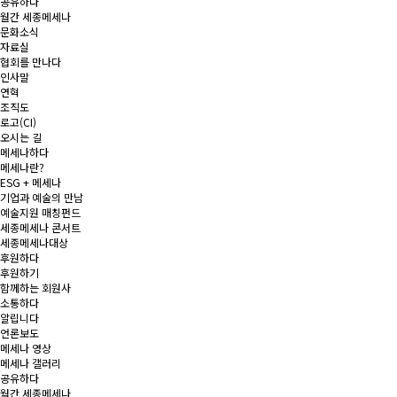
공유하다
월간 세종메세나
문화소식
자료실
협회를 만나다
인사말
연혁
조직도
로고(CI)
오시는 길
메세나하다
메세나란?
ESG + 메세나
기업과 예술의 만남
예술지원 매칭펀드
세종메세나 콘서트
세종메세나대상
후원하다
후원하기
함께하는 회원사
소통하다
알립니다
언론보도
메세나 영상
메세나 갤러리
공유하다
월간 세종메세나