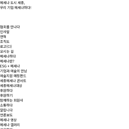
메세나 도시
세종
,
우리 기업
메세나
하다!
협회를 만나다
인사말
연혁
조직도
로고(CI)
오시는 길
메세나하다
메세나란?
ESG + 메세나
기업과 예술의 만남
예술지원 매칭펀드
세종메세나 콘서트
세종메세나대상
후원하다
후원하기
함께하는 회원사
소통하다
알립니다
언론보도
메세나 영상
메세나 갤러리