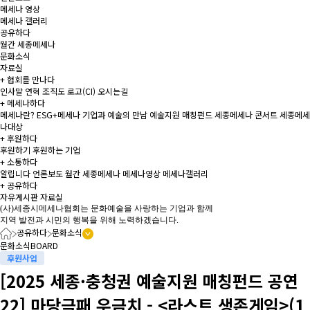
메세나 영상
메세나 갤러리
공유하다
월간 세종메세나
문화소식
자료실
+
협회를 만나다
인사말
연혁
조직도
로고(CI)
오시는길
+
메세나하다
메세나란?
ESG+메세나
기업과 예술의 만남
예술지원 매칭펀드
세종메세나 콘서트
세종메세
나대상
+
후원하다
후원하기
후원하는 기업
+
소통하다
알립니다
언론보도
월간 세종메세나
메세나영상
메세나갤러리
+
공유하다
자유게시판
자료실
(사)세종시메세나협회는 문화예술을 사랑하는 기업과 함께
지역 발전과 시민의 행복을 위해 노력하겠습니다.
공유하다
문화소식
문화소식
BOARD
후원사업
[2025 세종·충청권 예술지원 매칭펀드 공연
22] 마당극패 우금치 - <라스트 생존게임>(1