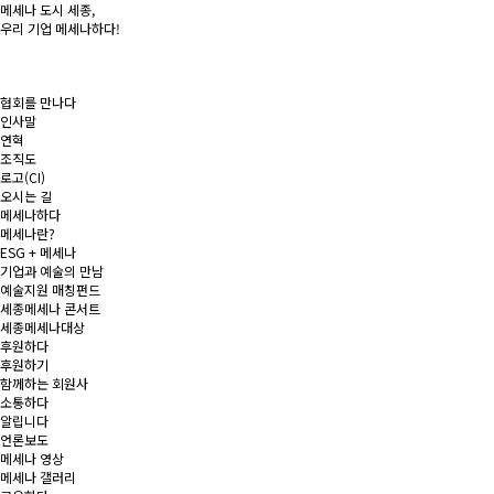
메세나 도시
세종
,
우리 기업
메세나
하다!
협회를 만나다
인사말
연혁
조직도
로고(CI)
오시는 길
메세나하다
메세나란?
ESG + 메세나
기업과 예술의 만남
예술지원 매칭펀드
세종메세나 콘서트
세종메세나대상
후원하다
후원하기
함께하는 회원사
소통하다
알립니다
언론보도
메세나 영상
메세나 갤러리