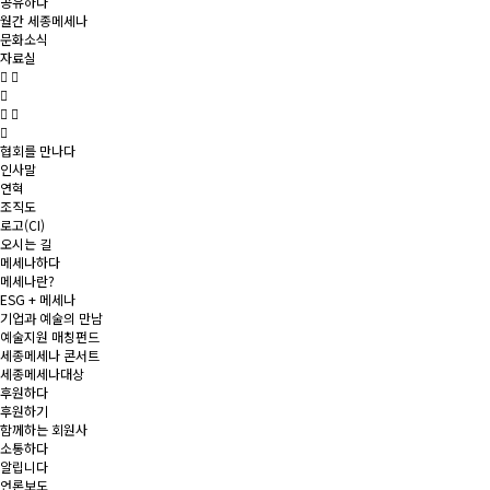
공유하다
월간 세종메세나
문화소식
자료실
협회를 만나다
인사말
연혁
조직도
로고(CI)
오시는 길
메세나하다
메세나란?
ESG + 메세나
기업과 예술의 만남
예술지원 매칭펀드
세종메세나 콘서트
세종메세나대상
후원하다
후원하기
함께하는 회원사
소통하다
알립니다
언론보도