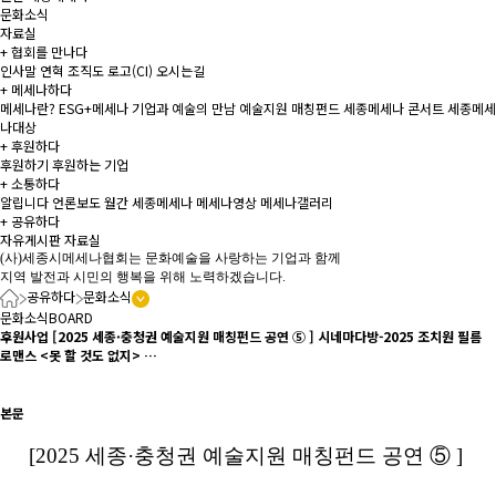
문화소식
자료실
+
협회를 만나다
인사말
연혁
조직도
로고(CI)
오시는길
+
메세나하다
메세나란?
ESG+메세나
기업과 예술의 만남
예술지원 매칭펀드
세종메세나 콘서트
세종메세
나대상
+
후원하다
후원하기
후원하는 기업
+
소통하다
알립니다
언론보도
월간 세종메세나
메세나영상
메세나갤러리
+
공유하다
자유게시판
자료실
(사)세종시메세나협회는 문화예술을 사랑하는 기업과 함께
지역 발전과 시민의 행복을 위해 노력하겠습니다.
공유하다
문화소식
문화소식
BOARD
후원사업
[2025 세종·충청권 예술지원 매칭펀드 공연 ⑤ ] 시네마다방-2025 조치원 필름
로맨스 <못 할 것도 없지> …
본문
[2025 세종·충청권 예술지원 매칭펀드 공연 ⑤ ]