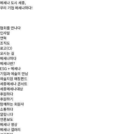
메세나 도시
세종
,
우리 기업
메세나
하다!
협회를 만나다
인사말
연혁
조직도
로고(CI)
오시는 길
메세나하다
메세나란?
ESG + 메세나
기업과 예술의 만남
예술지원 매칭펀드
세종메세나 콘서트
세종메세나대상
후원하다
후원하기
함께하는 회원사
소통하다
알립니다
언론보도
메세나 영상
메세나 갤러리