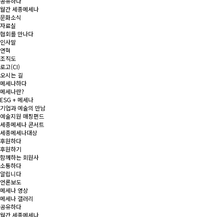
공유하다
월간 세종메세나
문화소식
자료실
협회를 만나다
인사말
연혁
조직도
로고(CI)
오시는 길
메세나하다
메세나란?
ESG + 메세나
기업과 예술의 만남
예술지원 매칭펀드
세종메세나 콘서트
세종메세나대상
후원하다
후원하기
함께하는 회원사
소통하다
알립니다
언론보도
메세나 영상
메세나 갤러리
공유하다
월간 세종메세나