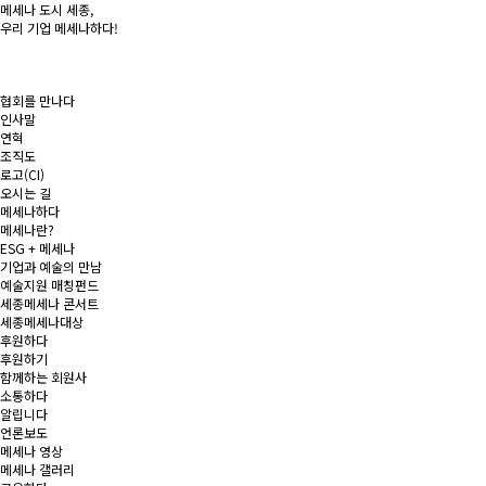
메세나 도시
세종
,
우리 기업
메세나
하다!
협회를 만나다
인사말
연혁
조직도
로고(CI)
오시는 길
메세나하다
메세나란?
ESG + 메세나
기업과 예술의 만남
예술지원 매칭펀드
세종메세나 콘서트
세종메세나대상
후원하다
후원하기
함께하는 회원사
소통하다
알립니다
언론보도
메세나 영상
메세나 갤러리