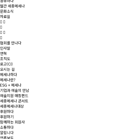
공유하다
월간 세종메세나
문화소식
자료실
협회를 만나다
인사말
연혁
조직도
로고(CI)
오시는 길
메세나하다
메세나란?
ESG + 메세나
기업과 예술의 만남
예술지원 매칭펀드
세종메세나 콘서트
세종메세나대상
후원하다
후원하기
함께하는 회원사
소통하다
알립니다
언론보도