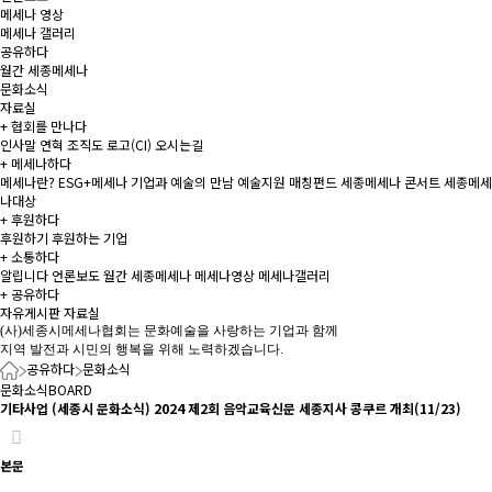
메세나 영상
메세나 갤러리
공유하다
월간 세종메세나
문화소식
자료실
+
협회를 만나다
인사말
연혁
조직도
로고(CI)
오시는길
+
메세나하다
메세나란?
ESG+메세나
기업과 예술의 만남
예술지원 매칭펀드
세종메세나 콘서트
세종메세
나대상
+
후원하다
후원하기
후원하는 기업
+
소통하다
알립니다
언론보도
월간 세종메세나
메세나영상
메세나갤러리
+
공유하다
자유게시판
자료실
(사)세종시메세나협회는 문화예술을 사랑하는 기업과 함께
지역 발전과 시민의 행복을 위해 노력하겠습니다.
공유하다
문화소식
문화소식
BOARD
기타사업
(세종시 문화소식) 2024 제2회 음악교육신문 세종지사 콩쿠르 개최(11/23)
본문