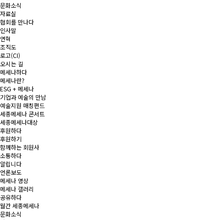
문화소식
자료실
협회를 만나다
인사말
연혁
조직도
로고(CI)
오시는 길
메세나하다
메세나란?
ESG + 메세나
기업과 예술의 만남
예술지원 매칭펀드
세종메세나 콘서트
세종메세나대상
후원하다
후원하기
함께하는 회원사
소통하다
알립니다
언론보도
메세나 영상
메세나 갤러리
공유하다
월간 세종메세나
문화소식