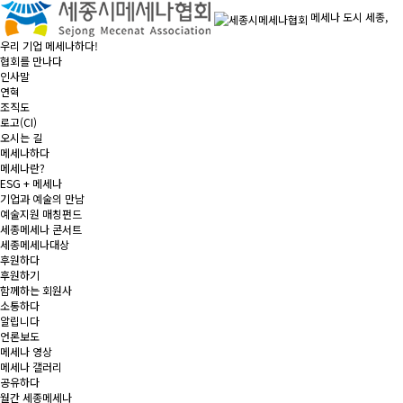
메세나 도시
세종
,
우리 기업
메세나
하다!
협회를 만나다
인사말
연혁
조직도
로고(CI)
오시는 길
메세나하다
메세나란?
ESG + 메세나
기업과 예술의 만남
예술지원 매칭펀드
세종메세나 콘서트
세종메세나대상
후원하다
후원하기
함께하는 회원사
소통하다
알립니다
언론보도
메세나 영상
메세나 갤러리
공유하다
월간 세종메세나