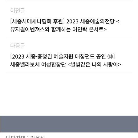
이전글
[세종시메세나협회 후원] 2023 세종예술의전당 <
뮤지컬어벤져스와 함께하는 여민락 콘서트>
다음글
[2023 세종·충청권 예술지원 매칭펀드 공연 ⑬]
세종벨라보체 여성합창단 <별빛같은 나의 사랑아>
담당자명 : 강윤석