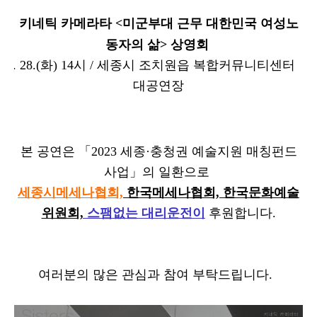
키네틱 카메라타 <미군부대 근무 대한민국 여성노
동자의 삶> 상영회
 11. 28.(화) 14
시
/ 세종시 조치원읍 복합커뮤니티센터
대공연장
본 공연은 「2023
세종·충청권
예술지원 매칭펀드
사업」의 일환으로
세종시메세나협회,
한국메세나협회, 한국문화예술
위원회,
스팸없는 대리운전이
후원합니다.
여러분의 많은 관심과 참여 부탁드립니다.