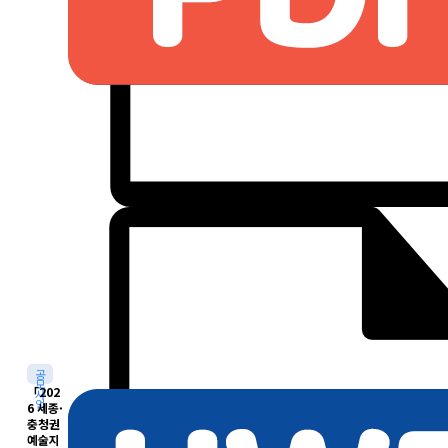
공
모
「202
사
업
6 세종·
충청권
예술지