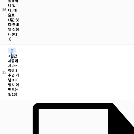
종메세
나 있
36
다, 예
술로
(路) 잇
다 안내
및 신청
(~9/1
1)
공
지
<월간
사
항
세종메
세나>
창간 3
35
주년 기
념 #3
행시 이
벤트(~
8/15)