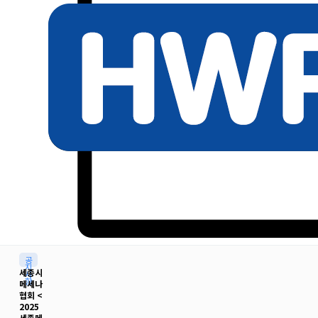
공
지
세종시
사
항
메세나
협회 <
2025
세종메