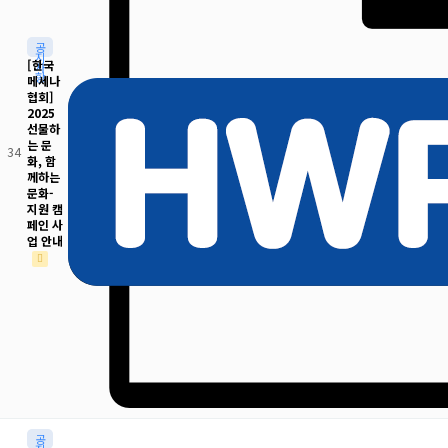
공
지
[한국
사
항
메세나
협회]
2025
선물하
는 문
34
화, 함
께하는
문화-
지원 캠
페인 사
업 안내
공