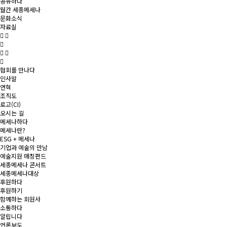
공유하다
월간 세종메세나
문화소식
자료실
협회를 만나다
인사말
연혁
조직도
로고(CI)
오시는 길
메세나하다
메세나란?
ESG + 메세나
기업과 예술의 만남
예술지원 매칭펀드
세종메세나 콘서트
세종메세나대상
후원하다
후원하기
함께하는 회원사
소통하다
알립니다
언론보도