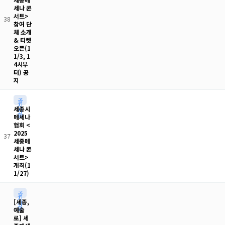
세나 콘
서트>
38
참여 단
체 소개
& 티켓
오픈(1
1/3, 1
4시부
터) 공
지
공
지
세종시
사
항
메세나
협회 <
2025
37
세종메
세나 콘
서트>
개최(1
1/27)
공
지
[세종,
사
항
예술
로] 세