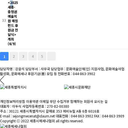
지
<2025
사
항
세종·
충청권
예술지
33
원 매칭
펀드 후
원금 전
달식>
개최
(6/9)
2
3
4
5
1
담당자명 : 강윤석
담당부서 : 사무국
담당업무 : 문화예술단체(인) 지원사업, 문화예술사업
활성화, 문화메세나 후원기금(품) 모집 등
전화번호 : 044-863-3902
개인정보처리방침
이용약관
이메일 무단 수집거부
함께하는 회원사
오시는 길
대표자 : 이두식
사업자등록번호 : 270-82-00380
주소 : 30121 세종시특별자치시 갈매로 353 에비뉴힐 A동 6층 6016호
E-mail : sejongmecenat@daum.net
대표전화 : 044-863-3902
FAX : 044-863-3909
Copyright ⓒ 2022 세종시메세나협회 all rights reserved.