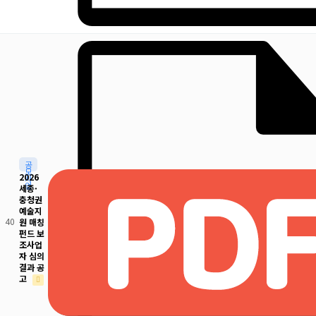
공
모
2026
사
업
세종·
충청권
예술지
40
원 매칭
펀드 보
조사업
자 심의
결과 공
고