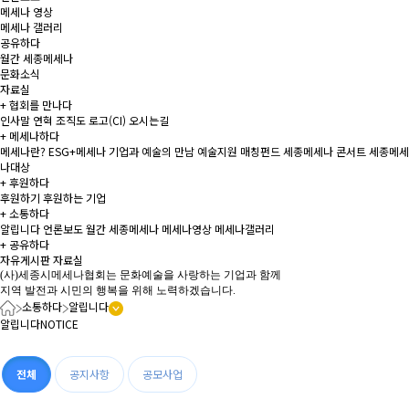
메세나 영상
메세나 갤러리
공유하다
월간 세종메세나
문화소식
자료실
+
협회를 만나다
인사말
연혁
조직도
로고(CI)
오시는길
+
메세나하다
메세나란?
ESG+메세나
기업과 예술의 만남
예술지원 매칭펀드
세종메세나 콘서트
세종메세
나대상
+
후원하다
후원하기
후원하는 기업
+
소통하다
알립니다
언론보도
월간 세종메세나
메세나영상
메세나갤러리
+
공유하다
자유게시판
자료실
(사)세종시메세나협회는 문화예술을 사랑하는 기업과 함께
지역 발전과 시민의 행복을 위해 노력하겠습니다.
소통하다
알립니다
알립니다
NOTICE
전체
공지사항
공모사업