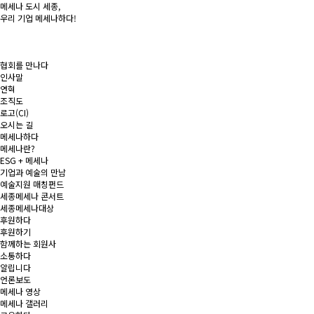
메세나 도시
세종
,
우리 기업
메세나
하다!
협회를 만나다
인사말
연혁
조직도
로고(CI)
오시는 길
메세나하다
메세나란?
ESG + 메세나
기업과 예술의 만남
예술지원 매칭펀드
세종메세나 콘서트
세종메세나대상
후원하다
후원하기
함께하는 회원사
소통하다
알립니다
언론보도
메세나 영상
메세나 갤러리