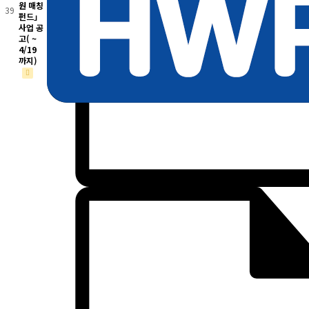
원 매칭
39
펀드」
사업 공
고( ~
4/19
까지)