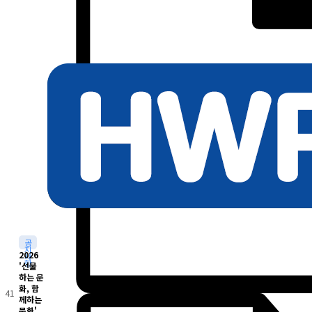
공
지
2026
사
항
'선물
하는 문
화, 함
41
께하는
문화'