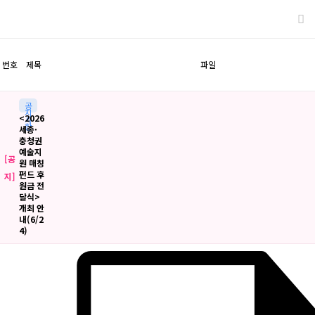
번호
제목
파일
공
지
<2026
사
항
세종·
충청권
예술지
[공
원 매칭
펀드 후
지]
원금 전
달식>
개최 안
내(6/2
4)