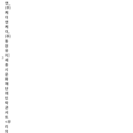
연_
(주)
케
이
앤
케
이,
(주)
동
원
유
지]
3
세
종
시
문
화
재
단
여
민
락
콘
서
트
<우
리
의