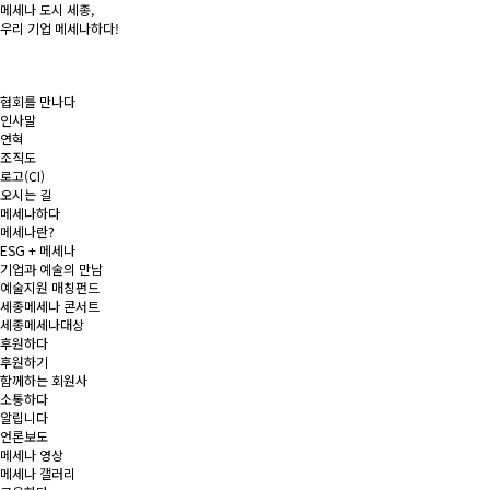
메세나 도시
세종
,
우리 기업
메세나
하다!
협회를 만나다
인사말
연혁
조직도
로고(CI)
오시는 길
메세나하다
메세나란?
ESG + 메세나
기업과 예술의 만남
예술지원 매칭펀드
세종메세나 콘서트
세종메세나대상
후원하다
후원하기
함께하는 회원사
소통하다
알립니다
언론보도
메세나 영상
메세나 갤러리