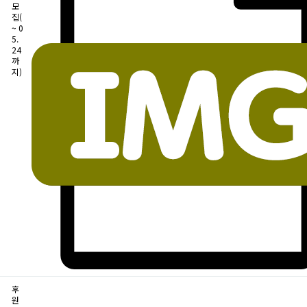
모
집(
~ 0
5.
24
까
지)
후
원