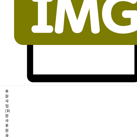
후
원
사
업
[회
원
사
후
원
공