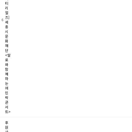
티
리
얼
즈]
6
세
종
시
문
화
재
단
<말
로
와
함
꼐
하
는
여
민
락
콘
서
트>
후
원
사