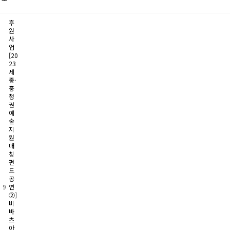
후
원
사
업
[20
23
세
종·
충
청
권
예
술
지
원
매
칭
펀
드
공
9
연
②]
비
바
츠
아