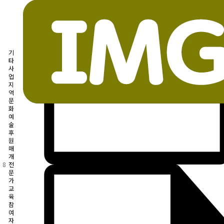
기
타
사
업
지
역
문
화
예
술
후
원
매
개
8
전
문
가
교
육
참
여
자