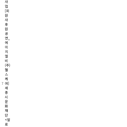
사
업
[회
원
사
후
원
공
연_
에
이
치
엘
비
(주)
헬
스
케
7
어]
세
종
시
문
화
재
단
<말
로