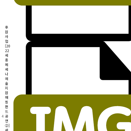
후
원
사
업
[20
22
세
종
메
세
나
예
술
지
원
매
칭
펀
드
4
공
연
②]
세