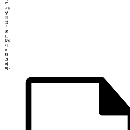
트
<힐
링
체
험
스
쿨
LE
D발
레
&
태
권
여
행>