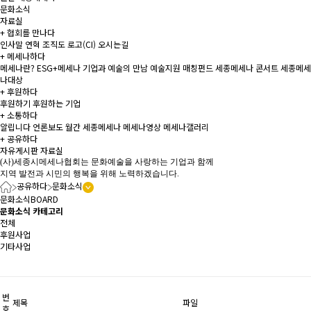
문화소식
자료실
+
협회를 만나다
인사말
연혁
조직도
로고(CI)
오시는길
+
메세나하다
메세나란?
ESG+메세나
기업과 예술의 만남
예술지원 매칭펀드
세종메세나 콘서트
세종메세
나대상
+
후원하다
후원하기
후원하는 기업
+
소통하다
알립니다
언론보도
월간 세종메세나
메세나영상
메세나갤러리
+
공유하다
자유게시판
자료실
(사)세종시메세나협회는 문화예술을 사랑하는 기업과 함께
지역 발전과 시민의 행복을 위해 노력하겠습니다.
공유하다
문화소식
문화소식
BOARD
문화소식 카테고리
전체
후원사업
기타사업
번
제목
파일
호