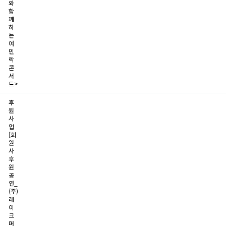
와
함
께
하
는
여
민
락
콘
서
트>
후
원
사
업
[회
원
사
후
원
공
연_
(주)
레
이
크
머