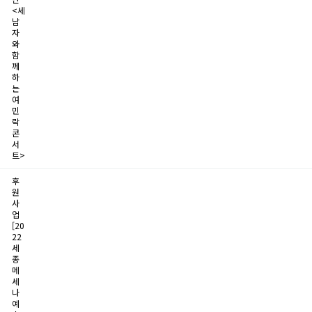
<세
남
자
와
함
께
하
는
여
민
락
콘
서
트>
후
원
사
업
[20
22
세
종
메
세
나
예