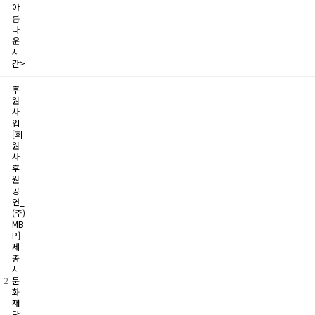
아
름
다
운
시
간>
후
원
사
업
[회
원
사
후
원
공
연_
(주)
MB
P]
세
종
시
2
문
화
재
단