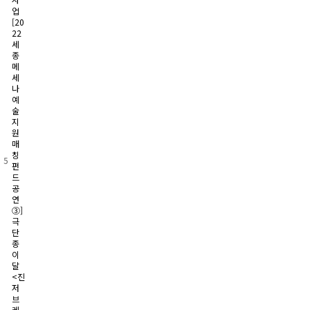
업
[20
22
세
종
메
세
나
예
술
지
원
매
칭
5
펀
드
공
연
③]
극
단
종
이
달
<진
저
브
레