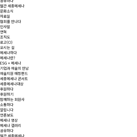
공유하다
월간 세종메세나
문화소식
자료실
협회를 만나다
인사말
연혁
조직도
로고(CI)
오시는 길
메세나하다
메세나란?
ESG + 메세나
기업과 예술의 만남
예술지원 매칭펀드
세종메세나 콘서트
세종메세나대상
후원하다
후원하기
함께하는 회원사
소통하다
알립니다
언론보도
메세나 영상
메세나 갤러리
공유하다
월간 세종메세나