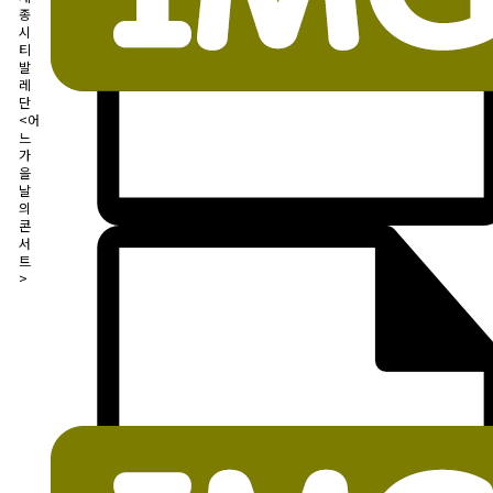
종
시
티
발
레
단
<어
느
가
을
날
의
콘
서
트
>