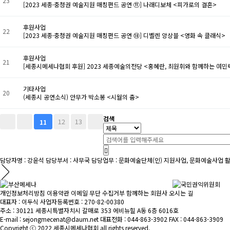
23
[2023 세종·충청권 예술지원 매칭펀드 공연 ⑪] 나래디보체 <피가로의 결혼>
후원사업
22
[2023 세종·충청권 예술지원 매칭펀드 공연 ⑩] 디벨렌 앙상블 <영화 속 클래식>
후원사업
21
[세종시메세나협회 후원] 2023 세종예술의전당 <홍혜란, 최원휘와 함께하는 여민
기타사업
20
(세종시 공연소식) 안무가 박소봉 <시월의 춤>
검색
12
13
11
담당자명 : 강윤석
담당부서 : 사무국
담당업무 : 문화예술단체(인) 지원사업, 문화예술사업 활
개인정보처리방침
이용약관
이메일 무단 수집거부
함께하는 회원사
오시는 길
대표자 : 이두식
사업자등록번호 : 270-82-00380
주소 : 30121 세종시특별자치시 갈매로 353 에비뉴힐 A동 6층 6016호
E-mail : sejongmecenat@daum.net
대표전화 : 044-863-3902
FAX : 044-863-3909
Copyright ⓒ 2022 세종시메세나협회 all rights reserved.