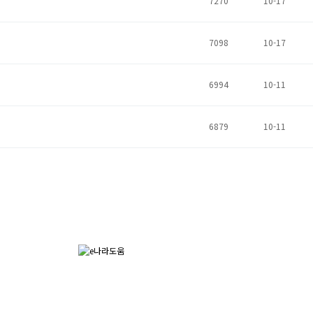
7270
10-17
7098
10-17
6994
10-11
6879
10-11