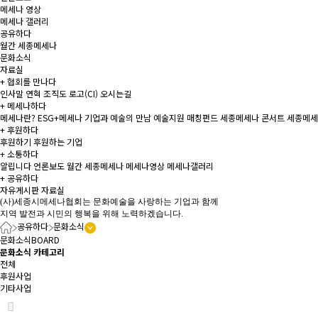
메세나 영상
메세나 갤러리
공유하다
월간 세종메세나
문화소식
자료실
+
협회를 만나다
인사말
연혁
조직도
로고(CI)
오시는길
+
메세나하다
메세나란?
ESG+메세나
기업과 예술의 만남
예술지원 매칭펀드
세종메세나 콘서트
세종메세
+
후원하다
후원하기
후원하는 기업
+
소통하다
알립니다
언론보도
월간 세종메세나
메세나영상
메세나갤러리
+
공유하다
자유게시판
자료실
(사)세종시메세나협회는 문화예술을 사랑하는 기업과 함께
지역 발전과 시민의 행복을 위해 노력하겠습니다.
공유하다
문화소식
문화소식
BOARD
문화소식 카테고리
전체
후원사업
기타사업