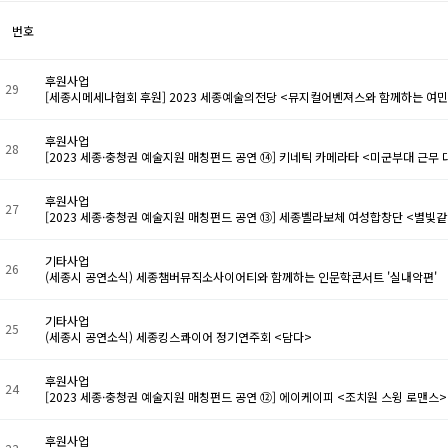
번호
후원사업
29
[세종시메세나협회 후원] 2023 세종예술의전당 <뮤지컬어벤져스와 함께하는 여
후원사업
28
[2023 세종·충청권 예술지원 매칭펀드 공연 ⑭] 키네틱 카메라타 <미군부대 근
후원사업
27
[2023 세종·충청권 예술지원 매칭펀드 공연 ⑬] 세종벨라보체 여성합창단 <별빛
기타사업
26
(세종시 공연소식) 세종챔버뮤직소사이어티와 함께하는 인문학콘서트 '실내악편'
기타사업
25
(세종시 공연소식) 세종킹스콰이어 정기연주회 <담다>
후원사업
24
[2023 세종·충청권 예술지원 매칭펀드 공연 ⑫] 에이케이피 <조치원 스윙 로맨스>
후원사업