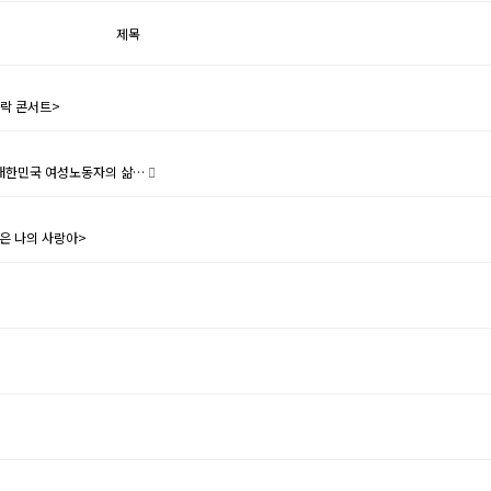
제목
민락 콘서트>
무 대한민국 여성노동자의 삶…
같은 나의 사랑아>