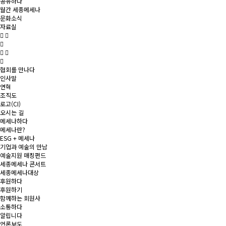
공유하다
월간 세종메세나
문화소식
자료실
협회를 만나다
인사말
연혁
조직도
로고(CI)
오시는 길
메세나하다
메세나란?
ESG + 메세나
기업과 예술의 만남
예술지원 매칭펀드
세종메세나 콘서트
세종메세나대상
후원하다
후원하기
함께하는 회원사
소통하다
알립니다
언론보도