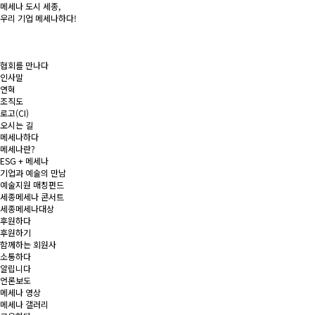
메세나 도시
세종
,
우리 기업
메세나
하다!
협회를 만나다
인사말
연혁
조직도
로고(CI)
오시는 길
메세나하다
메세나란?
ESG + 메세나
기업과 예술의 만남
예술지원 매칭펀드
세종메세나 콘서트
세종메세나대상
후원하다
후원하기
함께하는 회원사
소통하다
알립니다
언론보도
메세나 영상
메세나 갤러리